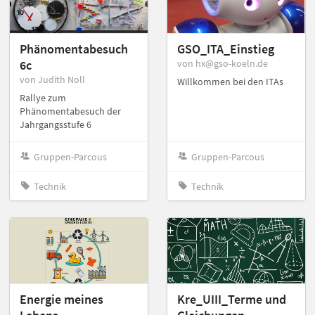
Phänomentabesuch
GSO_ITA_Einstieg
6c
von hx@gso-koeln.de
von Judith Noll
Willkommen bei den ITAs
Rallye zum
Phänomentabesuch der
Jahrgangsstufe 6
Gruppen-Parcous
Gruppen-Parcous
Technik
Technik
Energie meines
Kre_UIII_Terme und