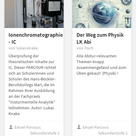
Ionenchromatographie
Der Weg zum Physik
- IC
LK Abi
von lukas.knake
von Fisch
Überprüfung der
Alle Abitur-relevanten
theoretischen Inhalte zur
Themen knapp
IC. Dieser PARCOUR richtet
zusammengefasst und zum
sich an Schülerinnen und
Üben gebaut! (Physik) !
Schüler des Hans-Böckler-
Berufskollegs Marl, die im
Rahmen ihrer Ausbildung
an der Fachpraxis
"Insturmentelle Analytik"
teilnehmen. Autor: Lukas
Knake
Einzel-Parcous
Einzel-Parcous
Sekundarstufe 2
Sekundarstufe 2