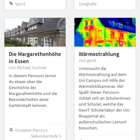
Sport
Geografie
Die Margarethenhöhe
Wärmestrahlung
in Essen
von geoit
von Michael Guttner
Untersucht die
Wärmestrahlung auf dem
In diesem Parcours lernst
Uni Campus mit Hilfe der
du etwas über die
Wärmebildkameras. Viel
Geschichte der
Spaß! Dieser Parcours
Margarathenhöhe und die
richtet sich an SchülerInnen
Besonderheiten einer
und Schüler, welche das
Gartenstadt kennen.
GeoIT Schülerlabor der Uni
Wuppertal als
außerschulischen Lernort
besuchen.
Gruppen-Parcous
Sekundarstufe 1