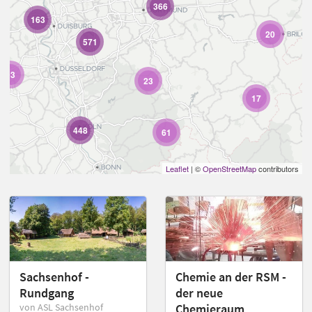
366
163
20
571
93
23
17
448
61
Leaflet
| ©
OpenStreetMap
contributors
26
Sachsenhof -
Chemie an der RSM -
Rundgang
der neue
von ASL Sachsenhof
Chemieraum