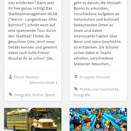
neu entdecken? Dann seid
geht es darum, die Altstadt
ihr hier genau richtig! Das
Bonns zu erkunden,
Stadtteilmanagement WLAB
verschiedene Aufgaben an
("Werne - Langendreer-Alter
historischen und kulturell
Bahnhof") schickt euch auf
bedeutenden Orten zu
eine spannende Tour durch
lösen und dabei
den Stadtteil! Findet die
interessante Fakten über
gesuchten Orte, lernt neue
Bonn und seine Geschichte
Details kennen und gewinnt
zu entdecken. Die Schüler
dabei noch tolle Preise!
sollen dabei in Teams
Wusstet ihr es schon? Die...
arbeiten, verschiedene
Stationen besuchen...
Einzel-Parcous
Gruppen-Parcous
Sekundarstufe 1
Politik und Geschichte,
Geografie, Kultur, Sport
Geografie