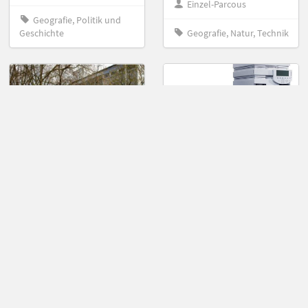
Einzel-Parcous
Geografie, Politik und
Geschichte
Geografie, Natur, Technik
FJBK Schulrallye
Hochleistungsflüssigchr
2023_24
(HPLC)
von KFZ
von lukas.knake
Mit diesem Parcours lernt
Überprüfung der
man das TBKF kennen.
theoretischen Inhalte zur
HPLC. Dieser PARCOUR
richtet sich an Schülerinnen
und Schüler des Hans-
Böckler-Berufskollegs Marl,
die im Rahmen ihrer
Ausbildung an der
Fachpraxis "Insturmentelle