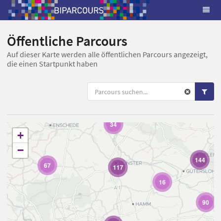
Öffentliche Parcours
Auf dieser Karte werden alle öffentlichen Parcours angezeigt,
die einen Startpunkt haben
4
34
+
−
144
67
117
16
90