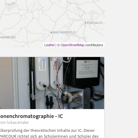
Leaflet
| ©
OpenStreetMap
contributors
2
Ionenchromatographie - IC
von lukas.knake
Überprüfung der theoretischen Inhalte zur IC. Dieser
PARCOUR richtet sich an Schülerinnen und Schüler des