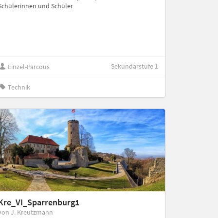
Schülerinnen und Schüler
Sekundarstufe 1
Einzel-Parcous
Technik
Kre_VI_Sparrenburg1
von J. Kreutzmann