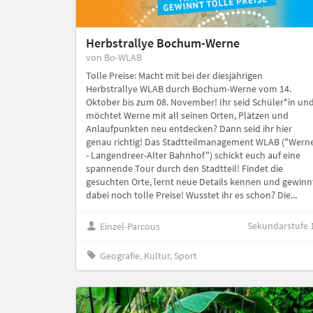
Herbstrallye Bochum-Werne
von Bo-WLAB
Tolle Preise: Macht mit bei der diesjährigen
Herbstrallye WLAB durch Bochum-Werne vom 14.
Oktober bis zum 08. November! Ihr seid Schüler*in un
möchtet Werne mit all seinen Orten, Plätzen und
Anlaufpunkten neu entdecken? Dann seid ihr hier
genau richtig! Das Stadtteilmanagement WLAB ("Wern
- Langendreer-Alter Bahnhof") schickt euch auf eine
spannende Tour durch den Stadtteil! Findet die
gesuchten Orte, lernt neue Details kennen und gewinn
dabei noch tolle Preise! Wusstet ihr es schon? Die...
Sekundarstufe 
Einzel-Parcous
Geografie, Kultur, Sport