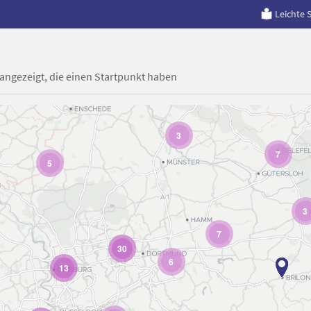
Leichte 
 angezeigt, die einen Startpunkt haben
3
7
5
3
7
30
6
13