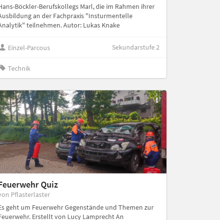
Hans-Böckler-Berufskollegs Marl, die im Rahmen ihrer
Ausbildung an der Fachpraxis "Insturmentelle
Analytik" teilnehmen. Autor: Lukas Knake
Sekundarstufe 2
Einzel-Parcous
Technik
Feuerwehr Quiz
von Pflasterlaster
Es geht um Feuerwehr Gegenstände und Themen zur
Feuerwehr. Erstellt von Lucy Lamprecht An