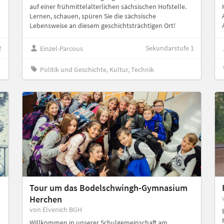
auf einer frühmittelalterlichen sächsischen Hofstelle.
Lernen, schauen, spüren Sie die sächsische
Lebensweise an diesem geschichtsträchtigen Ort!
2
Sekundarstufe 1
Einzel-Parcous
Politik und Geschichte, Kultur, Technik
Tour um das Bodelschwingh-Gymnasium
Herchen
von Elvenich BGH
Willkommen in unserer Schulgemeinschaft am