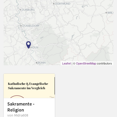
Leaflet
| ©
OpenStreetMap
contributors
Sakramente -
Religion
von Midra608