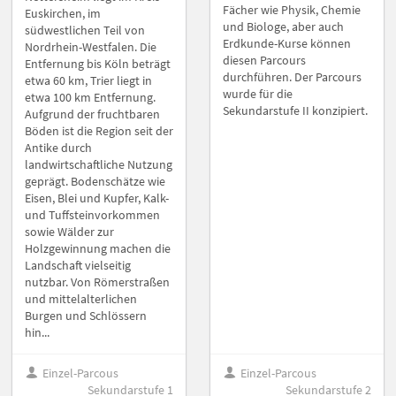
Fächer wie Physik, Chemie
Euskirchen, im
und Biologe, aber auch
südwestlichen Teil von
Erdkunde-Kurse können
Nordrhein-Westfalen. Die
diesen Parcours
Entfernung bis Köln beträgt
durchführen. Der Parcours
etwa 60 km, Trier liegt in
wurde für die
etwa 100 km Entfernung.
Sekundarstufe II konzipiert.
Aufgrund der fruchtbaren
Böden ist die Region seit der
Antike durch
landwirtschaftliche Nutzung
geprägt. Bodenschätze wie
Eisen, Blei und Kupfer, Kalk-
und Tuffsteinvorkommen
sowie Wälder zur
Holzgewinnung machen die
Landschaft vielseitig
nutzbar. Von Römerstraßen
und mittelalterlichen
Burgen und Schlössern
hin...
Einzel-Parcous
Einzel-Parcous
Sekundarstufe 1
Sekundarstufe 2