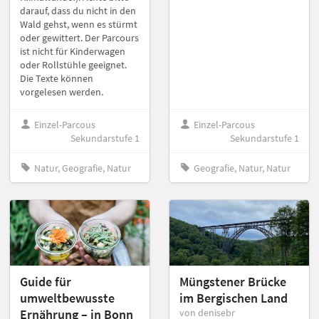
darauf, dass du nicht in den
Wald gehst, wenn es stürmt
oder gewittert. Der Parcours
ist nicht für Kinderwagen
oder Rollstühle geeignet.
Die Texte können
vorgelesen werden.
Einzel-Parcous
Einzel-Parcous
Sekundarstufe 1
Sekundarstufe 1
Natur, Geografie, Natur
Geografie, Natur, Natur
Guide für
Müngstener Brücke
umweltbewusste
im Bergischen Land
Ernährung – in Bonn
von denisebr