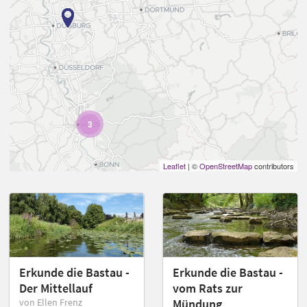
3
Leaflet
| ©
OpenStreetMap
contributors
Erkunde die Bastau -
Erkunde die Bastau -
Der Mittellauf
vom Rats zur
von Ellen Frenz
Mündung