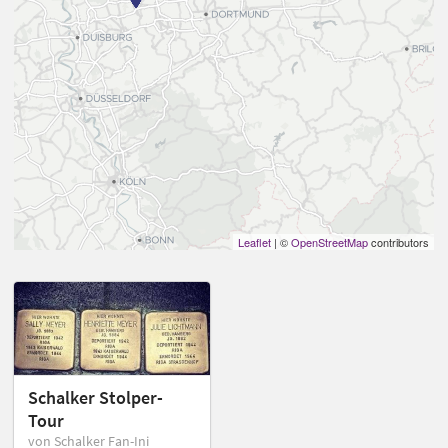
Leaflet
| ©
OpenStreetMap
contributors
Schalker Stolper-
Tour
von Schalker Fan-Ini