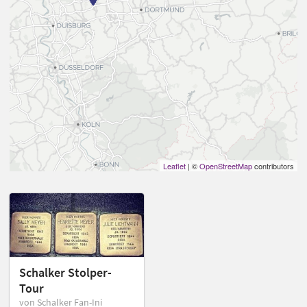
Leaflet
| ©
OpenStreetMap
contributors
Schalker Stolper-
Tour
von Schalker Fan-Ini