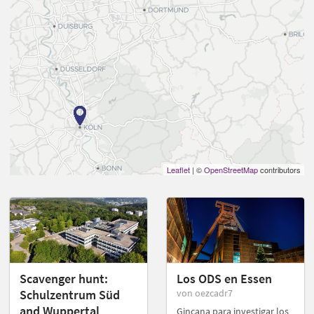
Leaflet
| ©
OpenStreetMap
contributors
Scavenger hunt:
Los ODS en Essen
Schulzentrum Süd
von oezcadr7
and Wuppertal
Gincana para investigar los