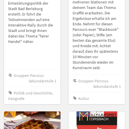
mehreren Stationen mit
Entwicklungspolitik der
deinem Team das Thema
Stadt Bad Berleburg
Graffiti erarbeiten. Die
erstellt. Er führt die
Ergebnisse erhalte ich am
Teilnehmenden auf eine
Ende. Nehmt für diesen
interaktive Rally durch die
Parcours euer "Blackbook"
Stadt und bringt ihnen
(oder Papier), Stifte (am
dabei das Thema "fairer
besten das gesamte Etui)
Handel" näher.
und Kreide mit. Achtet
darauf, dass ihr spätestens
10 Minuten vor
Stundenende wieder im
Kunstraum seid.
Gruppen-Parcous
Sekundarstufe 1
Gruppen-Parcous
Sekundarstufe 1
Politik und Geschichte,
Geografie
Kultur