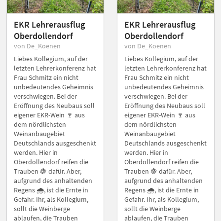
EKR Lehrerausflug
EKR Lehrerausflug
Oberdollendorf
Oberdollendorf
von De_Koenen
von De_Koenen
Liebes Kollegium, auf der
Liebes Kollegium, auf der
letzten Lehrerkonferenz hat
letzten Lehrerkonferenz hat
Frau Schmitz ein nicht
Frau Schmitz ein nicht
unbedeutendes Geheimnis
unbedeutendes Geheimnis
verschwiegen. Bei der
verschwiegen. Bei der
Eröffnung des Neubaus soll
Eröffnung des Neubaus soll
eigener EKR-Wein 🍷 aus
eigener EKR-Wein 🍷 aus
dem nördlichsten
dem nördlichsten
Weinanbaugebiet
Weinanbaugebiet
Deutschlands ausgeschenkt
Deutschlands ausgeschenkt
werden. Hier in
werden. Hier in
Oberdollendorf reifen die
Oberdollendorf reifen die
Trauben 🍇 dafür. Aber,
Trauben 🍇 dafür. Aber,
aufgrund des anhaltenden
aufgrund des anhaltenden
Regens 🌧️, ist die Ernte in
Regens 🌧️, ist die Ernte in
Gefahr. Ihr, als Kollegium,
Gefahr. Ihr, als Kollegium,
sollt die Weinberge
sollt die Weinberge
ablaufen, die Trauben
ablaufen, die Trauben