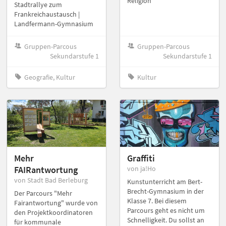
Religion
Stadtrallye zum
Frankreichaustausch |
Landfermann-Gymnasium
Gruppen-Parcous
Gruppen-Parcous
Sekundarstufe 1
Sekundarstufe 1
Geografie, Kultur
Kultur
Mehr
Graffiti
FAIRantwortung
von ja!Ho
von Stadt Bad Berleburg
Kunstunterricht am Bert-
Brecht-Gymnasium in der
Der Parcours "Mehr
Klasse 7. Bei diesem
Fairantwortung" wurde von
Parcours geht es nicht um
den Projektkoordinatoren
Schnelligkeit. Du sollst an
für kommunale