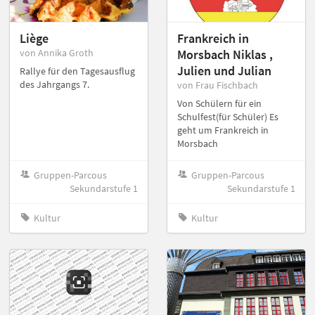
Liège
Frankreich in
von Annika Groth
Morsbach Niklas ,
Julien und Julian
Rallye für den Tagesausflug
des Jahrgangs 7.
von Frau Fischbach
Von Schülern für ein
Schulfest(für Schüler) Es
geht um Frankreich in
Morsbach
Gruppen-Parcous
Gruppen-Parcous
Sekundarstufe 1
Sekundarstufe 1
Kultur
Kultur