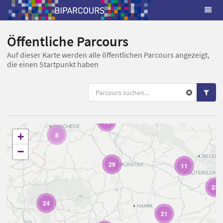
Öffentliche Parcours
Auf dieser Karte werden alle öffentlichen Parcours angezeigt,
die einen Startpunkt haben
13
+
8
−
29
11
23
24
21