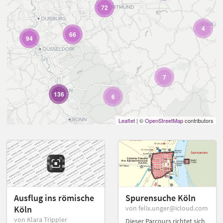
72
4
66
94
7
136
6
Leaflet
| ©
OpenStreetMap
contributors
Ausflug ins römische
Spurensuche Köln
Köln
von felix.unger@icloud.com
von Klara Trippler
Dieser Parcours richtet sich