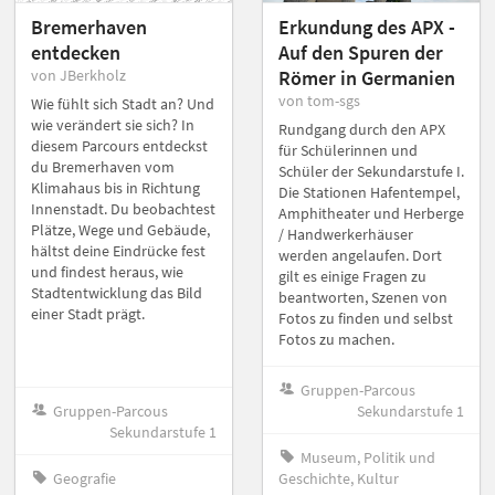
Bremerhaven
Erkundung des APX -
entdecken
Auf den Spuren der
von JBerkholz
Römer in Germanien
von tom-sgs
Wie fühlt sich Stadt an? Und
wie verändert sie sich? In
Rundgang durch den APX
diesem Parcours entdeckst
für Schülerinnen und
du Bremerhaven vom
Schüler der Sekundarstufe I.
Klimahaus bis in Richtung
Die Stationen Hafentempel,
Innenstadt. Du beobachtest
Amphitheater und Herberge
Plätze, Wege und Gebäude,
/ Handwerkerhäuser
hältst deine Eindrücke fest
werden angelaufen. Dort
und findest heraus, wie
gilt es einige Fragen zu
Stadtentwicklung das Bild
beantworten, Szenen von
einer Stadt prägt.
Fotos zu finden und selbst
Fotos zu machen.
Gruppen-Parcous
Gruppen-Parcous
Sekundarstufe 1
Sekundarstufe 1
Museum, Politik und
Geografie
Geschichte, Kultur