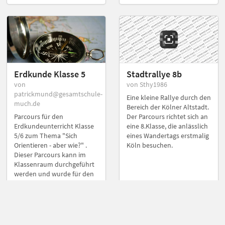
Erdkunde Klasse 5
Stadtrallye 8b
von
von Sthy1986
patrickmund@gesamtschule-
Eine kleine Rallye durch den
much.de
Bereich der Kölner Altstadt.
Parcours für den
Der Parcours richtet sich an
Erdkundeunterricht Klasse
eine 8.Klasse, die anlässlich
5/6 zum Thema "Sich
eines Wandertags erstmalig
Orientieren - aber wie?" .
Köln besuchen.
Dieser Parcours kann im
Klassenraum durchgeführt
werden und wurde für den
Unterricht einer 5. Klasse an
der Gesamtschule Much
erstellt. Wichtig: Für die
Durchführung des Parcours
wird ein Atlas benötigt.