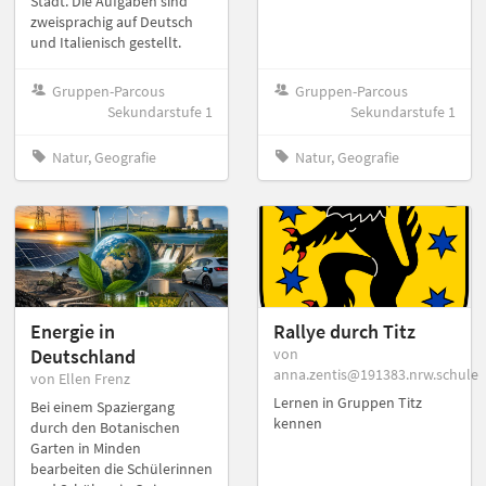
Stadt. Die Aufgaben sind
zweisprachig auf Deutsch
und Italienisch gestellt.
Gruppen-Parcous
Gruppen-Parcous
Sekundarstufe 1
Sekundarstufe 1
Natur, Geografie
Natur, Geografie
Energie in
Rallye durch Titz
Deutschland
von
anna.zentis@191383.nrw.schule
von Ellen Frenz
Lernen in Gruppen Titz
Bei einem Spaziergang
kennen
durch den Botanischen
Garten in Minden
bearbeiten die Schülerinnen