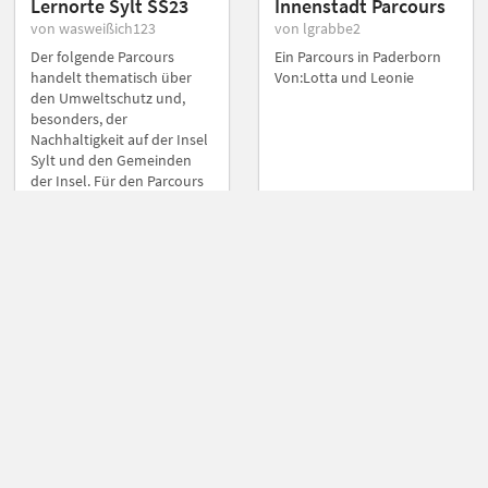
Lernorte Sylt SS23
Innenstadt Parcours
von wasweißich123
von lgrabbe2
Der folgende Parcours
Ein Parcours in Paderborn
handelt thematisch über
Von:Lotta und Leonie
den Umweltschutz und,
besonders, der
Nachhaltigkeit auf der Insel
Sylt und den Gemeinden
der Insel. Für den Parcours
werden Gruppen mit 3-5
Mitgliedern gebraucht, die
gemeinsam den Parcours
ablaufen werden. Dabei
werden einige Fußkilometer
zurückgelegt, weshalb
entsprechende Kleidung
(festes Schuhwerk,
Rucksack mit Verpflegung
etc.) vonnöten sind. Um
zum eigentlichen Start zu
gelangen, ist eine Busfahrt
vom Westerländer Bahnhof
zur Station in der...