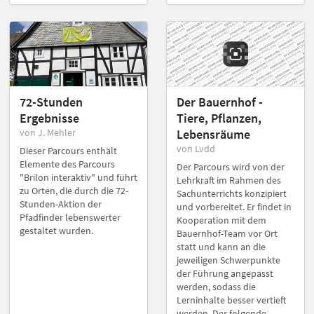
72-Stunden
Der Bauernhof -
Ergebnisse
Tiere, Pflanzen,
von J. Mehler
Lebensräume
von Lvdd
Dieser Parcours enthält
Elemente des Parcours
Der Parcours wird von der
"Brilon interaktiv" und führt
Lehrkraft im Rahmen des
zu Orten, die durch die 72-
Sachunterrichts konzipiert
Stunden-Aktion der
und vorbereitet. Er findet in
Pfadfinder lebenswerter
Kooperation mit dem
gestaltet wurden.
Bauernhof-Team vor Ort
statt und kann an die
jeweiligen Schwerpunkte
der Führung angepasst
werden, sodass die
Lerninhalte besser vertieft
werden. Der folgende