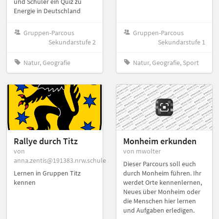
und Schüler ein Quiz zu
Energie in Deutschland
Gruppen-Parcous
Gruppen-Parcous
Sekundarstufe 2
Sekundarstufe 1
Natur, Geografie
Natur, Geografie, Sport
Rallye durch Titz
Monheim erkunden
von
von mwolter
anna.zentis@191383.nrw.schule
Dieser Parcours soll euch
Lernen in Gruppen Titz
durch Monheim führen. Ihr
kennen
werdet Orte kennenlernen,
Neues über Monheim oder
die Menschen hier lernen
und Aufgaben erledigen.