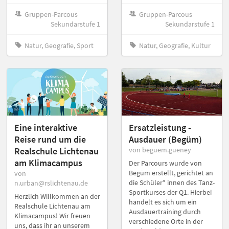
Gruppen-Parcous
Gruppen-Parcous
Sekundarstufe 1
Sekundarstufe 1
Natur, Geografie, Sport
Natur, Geografie, Kultur
Eine interaktive
Ersatzleistung -
Reise rund um die
Ausdauer (Begüm)
Realschule Lichtenau
von beguem.gueney
am Klimacampus
Der Parcours wurde von
Begüm erstellt, gerichtet an
von
die Schüler* innen des Tanz-
n.urban@rslichtenau.de
Sportkurses der Q1. Hierbei
Herzlich Willkommen an der
handelt es sich um ein
Realschule Lichtenau am
Ausdauertraining durch
Klimacampus! Wir freuen
verschiedene Orte in der
uns, dass ihr an unserem