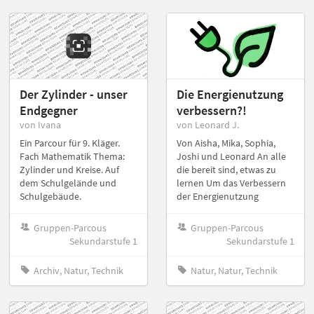
Der Zylinder - unser
Die Energienutzung
Endgegner
verbessern?!
von Ivana
von Leonard J.
Ein Parcour für 9. Kläger.
Von Aisha, Mika, Sophia,
Fach Mathematik Thema:
Joshi und Leonard An alle
Zylinder und Kreise. Auf
die bereit sind, etwas zu
dem Schulgelände und
lernen Um das Verbessern
Schulgebäude.
der Energienutzung
Gruppen-Parcous
Gruppen-Parcous
Sekundarstufe 1
Sekundarstufe 1
Archiv, Natur, Technik
Natur, Natur, Technik