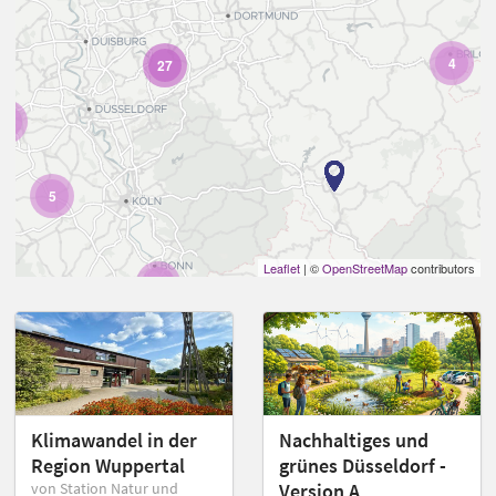
4
27
4
5
Leaflet
| ©
OpenStreetMap
contributors
2
Klimawandel in der
Nachhaltiges und
Region Wuppertal
grünes Düsseldorf -
von Station Natur und
Version A