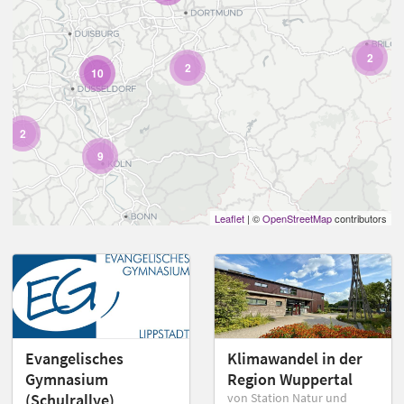
2
2
10
2
9
Leaflet
| ©
OpenStreetMap
contributors
Evangelisches
Klimawandel in der
Gymnasium
Region Wuppertal
(Schulrallye)
von Station Natur und