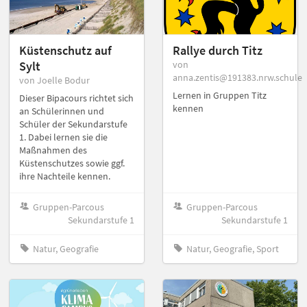
Küstenschutz auf
Rallye durch Titz
Sylt
von
anna.zentis@191383.nrw.schule
von Joelle Bodur
Lernen in Gruppen Titz
Dieser Bipacours richtet sich
kennen
an Schülerinnen und
Schüler der Sekundarstufe
1. Dabei lernen sie die
Maßnahmen des
Küstenschutzes sowie ggf.
ihre Nachteile kennen.
Gruppen-Parcous
Gruppen-Parcous
Sekundarstufe 1
Sekundarstufe 1
Natur, Geografie
Natur, Geografie, Sport