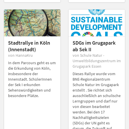
Stadtrallye in Köln
SDGs im Grugapark
(Innenstadt)
ab Sek II
von HannaKru
von Schule Natur -
Umweltbildungszentrum im
In dem Parcours geht es um
Grugapark Essen
die Erkundung von Köln,
insbesondere der
Dieses Rallye wurde vom
Innenstadt. SchülerInnen
BNE-Regionalzentrum
der Sek I erkunden
Schule Natur im Grugapark
Sehenswürdigkeiten und
erstellt . Sie richtet sich
besondere Plätze.
ausschließlich an schulische
Lerngruppen und darf nur
von diesen bearbeitet
werden. Bei den 17
Nachhaltigkeitszielen
(SDGs) der UN geht es
darum, die Zukunft auf