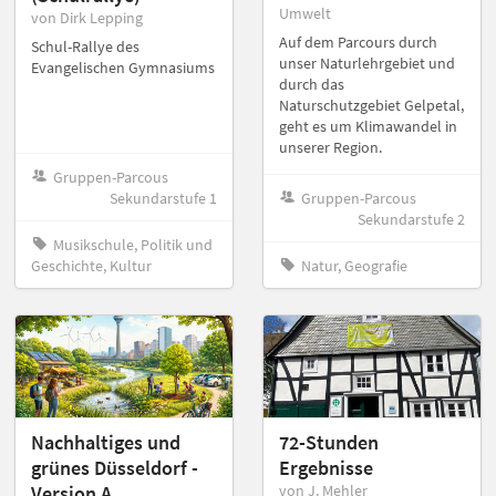
Umwelt
von Dirk Lepping
Auf dem Parcours durch
Schul-Rallye des
unser Naturlehrgebiet und
Evangelischen Gymnasiums
durch das
Naturschutzgebiet Gelpetal,
geht es um Klimawandel in
unserer Region.
Gruppen-Parcous
Sekundarstufe 1
Gruppen-Parcous
Sekundarstufe 2
Musikschule, Politik und
Geschichte, Kultur
Natur, Geografie
Nachhaltiges und
72-Stunden
grünes Düsseldorf -
Ergebnisse
Version A
von J. Mehler