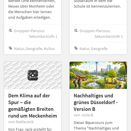
werdet Orte kennenlernen,
Sozialraum in dem die
Neues über Monheim oder
Schule ist kennenzulernen.
die Menschen hier lernen
und Aufgaben erledigen.
Gruppen-Parcous
Gruppen-Parcous
Sekundarstufe 1
Sekundarstufe 1
Natur, Geografie, Kultur
Natur, Geografie
Dem Klima auf der
Nachhaltiges und
Spur – die
grünes Düsseldorf -
gemäßigten Breiten
Version B
rund um Meckenheim
von Julia B.
von NadiaJeck
Dieser Biparcours zum
Thema "Nachhaltiges und
Von Frau Jeck erstellt für