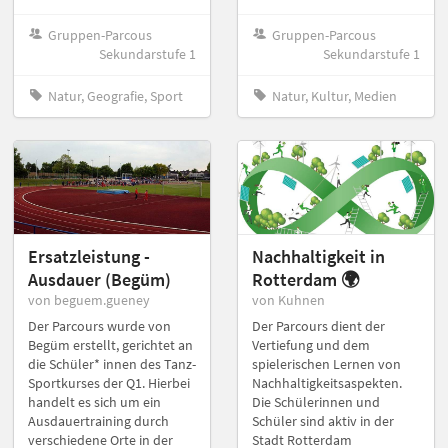
Gruppen-Parcous
Gruppen-Parcous
Sekundarstufe 1
Sekundarstufe 1
Natur, Geografie, Sport
Natur, Kultur, Medien
Ersatzleistung -
Nachhaltigkeit in
Ausdauer (Begüm)
Rotterdam 🌍
von beguem.gueney
von Kuhnen
Der Parcours wurde von
Der Parcours dient der
Begüm erstellt, gerichtet an
Vertiefung und dem
die Schüler* innen des Tanz-
spielerischen Lernen von
Sportkurses der Q1. Hierbei
Nachhaltigkeitsaspekten.
handelt es sich um ein
Die Schülerinnen und
Ausdauertraining durch
Schüler sind aktiv in der
verschiedene Orte in der
Stadt Rotterdam