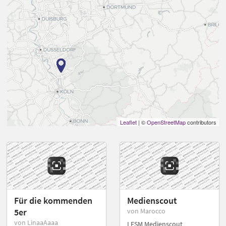
Leaflet
| ©
OpenStreetMap
contributors
Für die kommenden
Medienscout
5er
von Marocco
von LinaaAaaa
LFSM Medienscout