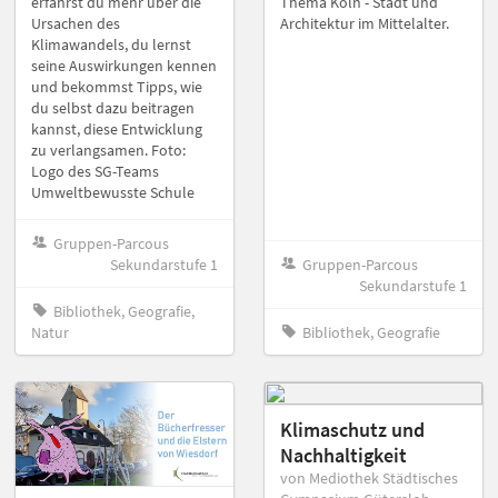
erfährst du mehr über die
Thema Köln - Stadt und
Ursachen des
Architektur im Mittelalter.
Klimawandels, du lernst
seine Auswirkungen kennen
und bekommst Tipps, wie
du selbst dazu beitragen
kannst, diese Entwicklung
zu verlangsamen. Foto:
Logo des SG-Teams
Umweltbewusste Schule
Gruppen-Parcous
Sekundarstufe 1
Gruppen-Parcous
Sekundarstufe 1
Bibliothek, Geografie,
Natur
Bibliothek, Geografie
Klimaschutz und
Nachhaltigkeit
von Mediothek Städtisches