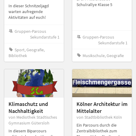
Schulrallye Klasse 5
In dieser Schnitzeljagd
warten aufregende
Aktivitäten auf euch!
Gruppen-Parcous
Sekundarstufe 1
Gruppen-Parcous
Sekundarstufe 1
Sport, Geografie,
Bibliothek
Musikschule, Geografie
Klimaschutz und
Kölner Architektur im
Nachhaltigkeit
Mittelalter
von Mediothek Städtisches
von Stadtbibliothek Köln
Gymnasium Gütersloh
Ein Parcours durch die
In diesem Biparcours
Zentralbibliothek zum