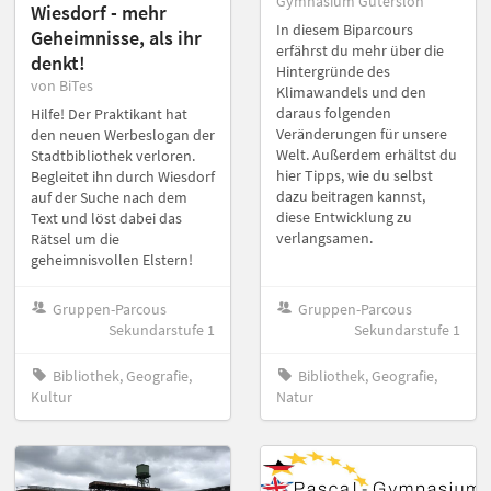
Gymnasium Gütersloh
Wiesdorf - mehr
In diesem Biparcours
Geheimnisse, als ihr
erfährst du mehr über die
denkt!
Hintergründe des
von BiTes
Klimawandels und den
daraus folgenden
Hilfe! Der Praktikant hat
Veränderungen für unsere
den neuen Werbeslogan der
Welt. Außerdem erhältst du
Stadtbibliothek verloren.
hier Tipps, wie du selbst
Begleitet ihn durch Wiesdorf
dazu beitragen kannst,
auf der Suche nach dem
diese Entwicklung zu
Text und löst dabei das
verlangsamen.
Rätsel um die
geheimnisvollen Elstern!
Gruppen-Parcous
Gruppen-Parcous
Sekundarstufe 1
Sekundarstufe 1
Bibliothek, Geografie,
Bibliothek, Geografie,
Kultur
Natur