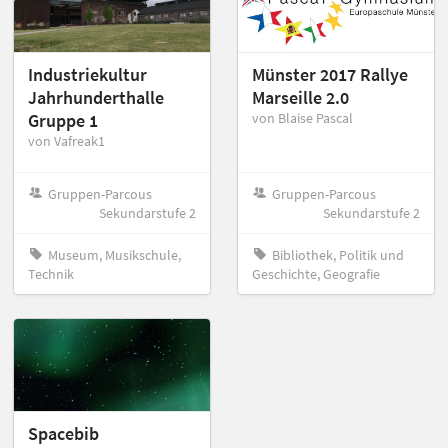
Industriekultur
Münster 2017 Rallye
Jahrhunderthalle
Marseille 2.0
Gruppe 1
von Blaise Pascal
von Vafreak1
Gruppen-Parcous
Gruppen-Parcous
Sekundarstufe 2
Sekundarstufe 2
Museum, Musikschule,
Bibliothek, Politik und
Technik
Geschichte, Geografie
Spacebib