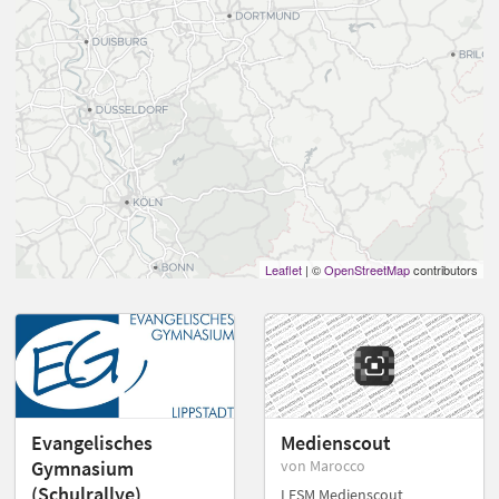
Leaflet
| ©
OpenStreetMap
contributors
Evangelisches
Medienscout
Gymnasium
von Marocco
(Schulrallye)
LFSM Medienscout