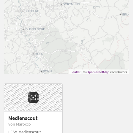
Leaflet
| ©
OpenStreetMap
contributors
Medienscout
von Marocco
LFSM Medienscout