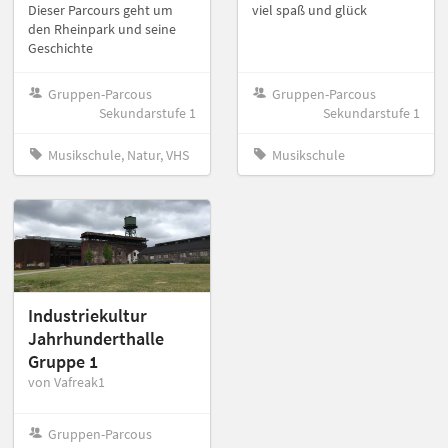
Dieser Parcours geht um
viel spaß und glück
den Rheinpark und seine
Geschichte
Gruppen-Parcous
Gruppen-Parcous
Sekundarstufe 1
Sekundarstufe 1
Musikschule, Natur, VHS
Musikschule
Industriekultur
Jahrhunderthalle
Gruppe 1
von Vafreak1
Gruppen-Parcous