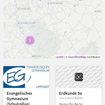
2
Leaflet
| ©
OpenStreetMap
contributors
Evangelisches
Erdkunde 5a
Gymnasium
von Lola1782654
(Schulrallye)
Pacour für die 5a