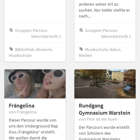
anderen seiner Art zu
suchen. Nur leider stellte er
nach...
Gruppen-Parcous
Gruppen-Parcous
Sekundarstufe 1
Sekundarstufe 1
Bibliothek, Museum,
Musikschule, Natur,
Musikschule
Medien
Frängelina
Rundgang
von Frängelina
Gymnasium Warstein
von Finn ist ein huen
Dieser Parcour wurde von
uns den Underground Rap
Der Parcours wurde erstellt
Duo„Frängelina“ erstellt.
von Schülern des
Wir wollen damit die
Gymnasium Warsteins.