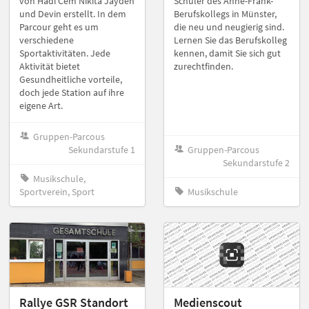
von Hadi Cem Nikita Jayden
Schüler des Anne-Frank-
und Devin erstellt. In dem
Berufskollegs in Münster,
Parcour geht es um
die neu und neugierig sind.
verschiedene
Lernen Sie das Berufskolleg
Sportaktivitäten. Jede
kennen, damit Sie sich gut
Aktivität bietet
zurechtfinden.
Gesundheitliche vorteile,
doch jede Station auf ihre
eigene Art.
Gruppen-Parcous
Sekundarstufe 1
Gruppen-Parcous
Sekundarstufe 2
Musikschule,
Sportverein, Sport
Musikschule
Rallye GSR Standort
Medienscout