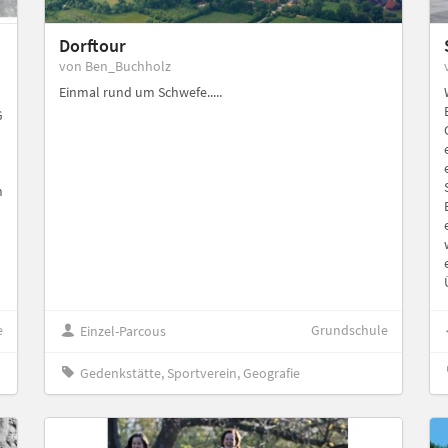
Dorftour
von Ben_Buchholz
Einmal rund um Schwefe.....
G
n
e
Grundschule
Einzel-Parcous
Gedenkstätte, Sportverein, Geografie