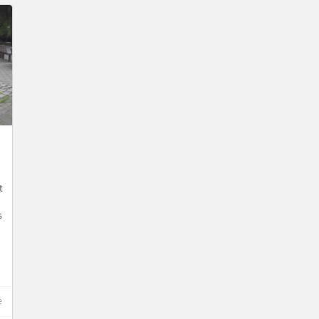
t
s
e