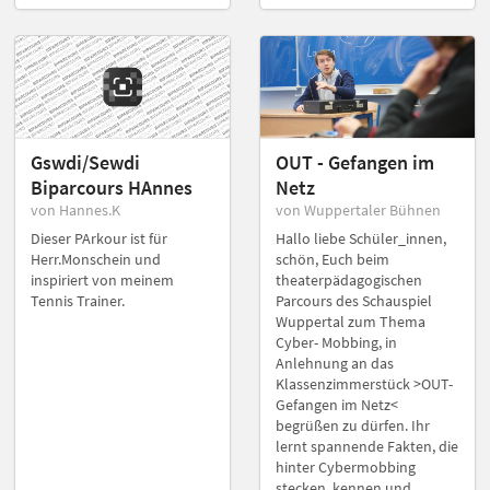
Gswdi/Sewdi
OUT - Gefangen im
Biparcours HAnnes
Netz
von Hannes.K
von Wuppertaler Bühnen
Dieser PArkour ist für
Hallo liebe Schüler_innen,
Herr.Monschein und
schön, Euch beim
inspiriert von meinem
theaterpädagogischen
Tennis Trainer.
Parcours des Schauspiel
Wuppertal zum Thema
Cyber- Mobbing, in
Anlehnung an das
Klassenzimmerstück >OUT-
Gefangen im Netz<
begrüßen zu dürfen. Ihr
lernt spannende Fakten, die
hinter Cybermobbing
stecken, kennen und