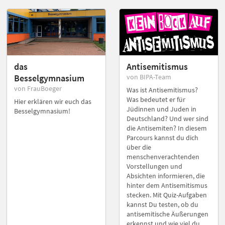
das
Antisemitismus
Besselgymnasium
von BIPA-Team
von FrauBoeger
Was ist Antisemitismus?
Was bedeutet er für
Hier erklären wir euch das
Jüdinnen und Juden in
Besselgymnasium!
Deutschland? Und wer sind
die Antisemiten? In diesem
Parcours kannst du dich
über die
menschenverachtenden
Vorstellungen und
Absichten informieren, die
hinter dem Antisemitismus
stecken. Mit Quiz-Aufgaben
kannst Du testen, ob du
antisemitische Äußerungen
erkennst und wie viel du