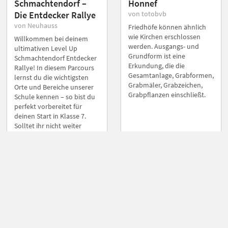
Schmachtendorf –
Honnef
Die Entdecker Rallye
von totobvb
von Neuhauss
Friedhöfe können ähnlich
wie Kirchen erschlossen
Willkommen bei deinem
werden. Ausgangs- und
ultimativen Level Up
Grundform ist eine
Schmachtendorf Entdecker
Erkundung, die die
Rallye! In diesem Parcours
Gesamtanlage, Grabformen,
lernst du die wichtigsten
Grabmäler, Grabzeichen,
Orte und Bereiche unserer
Grabpflanzen einschließt.
Schule kennen – so bist du
perfekt vorbereitet für
deinen Start in Klasse 7.
Solltet ihr nicht weiter
wissen, sprecht Personen,
die ihr auf dem Schulhof
oder im Schulgebäude
trefft, gerne an!
Gruppen-Parcous
Gruppen-Parcous
Sekundarstufe 1
Gedenkstätte