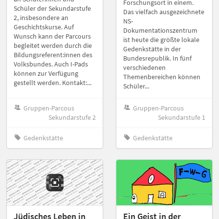
Forschungsort in einem.
Schüler der Sekundarstufe
Das vielfach ausgezeichnete
2, insbesondere an
NS-
Geschichtskurse. Auf
Dokumentationszentrum
Wunsch kann der Parcours
ist heute die größte lokale
begleitet werden durch die
Gedenkstätte in der
Bildungsreferent:innen des
Bundesrepublik. In fünf
Volksbundes. Auch I-Pads
verschiedenen
können zur Verfügung
Themenbereichen können
gestellt werden. Kontakt:...
Schüler...
Gruppen-Parcous
Gruppen-Parcous
Sekundarstufe 2
Sekundarstufe 1
Gedenkstätte
Gedenkstätte
Jüdisches Leben in
Ein Geist in der