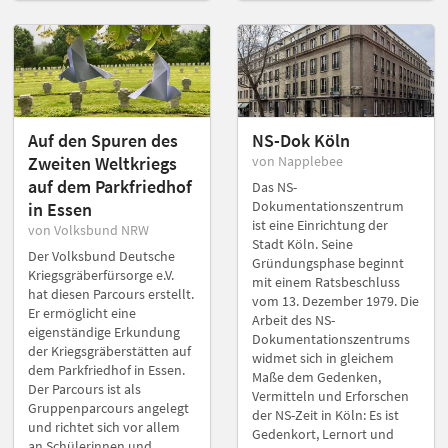
Auf den Spuren des
NS-Dok Köln
Zweiten Weltkriegs
von Napplebee
auf dem Parkfriedhof
Das NS-
Dokumentationszentrum
in Essen
ist eine Einrichtung der
von Volksbund NRW
Stadt Köln. Seine
Der Volksbund Deutsche
Gründungsphase beginnt
Kriegsgräberfürsorge e.V.
mit einem Ratsbeschluss
hat diesen Parcours erstellt.
vom 13. Dezember 1979. Die
Er ermöglicht eine
Arbeit des NS-
eigenständige Erkundung
Dokumentationszentrums
der Kriegsgräberstätten auf
widmet sich in gleichem
dem Parkfriedhof in Essen.
Maße dem Gedenken,
Der Parcours ist als
Vermitteln und Erforschen
Gruppenparcours angelegt
der NS-Zeit in Köln: Es ist
und richtet sich vor allem
Gedenkort, Lernort und
an Schülerinnen und