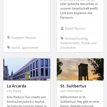
über jüdische Menschen in
unserer Gesellschaft weißt.
Link zum Kopieren des
Parcours:
Einzel-Parcous
Gruppen-Parcous
Homeschooling,
Gedenkstätte, Politik und
Archiv, Sportverein
Geschichte
La Arcarda
St. Suitbertus
von Darya
von mwestphal
Este Parkour fue creado por
Willkommen in St.
Emma,Darya,Esra y Sophia.
Suitbertus! Hier gibt es eine
Se trata de conocer mejor la
kleine, digitale Führung