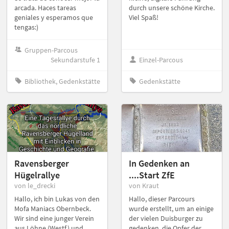
arcada. Haces tareas
durch unsere schöne Kirche.
geniales y esperamos que
Viel Spaß!
tengas:)
Gruppen-Parcous
Sekundarstufe 1
Einzel-Parcous
Bibliothek, Gedenkstätte
Gedenkstätte
Ravensberger
In Gedenken an
Hügelrallye
....Start ZfE
von le_drecki
von Kraut
Hallo, ich bin Lukas von den
Hallo, dieser Parcours
Mofa Maniacs Obernbeck.
wurde erstellt, um an einige
Wir sind eine junger Verein
der vielen Duisburger zu
aus Löhne (Westf.) und
gedenken, die Opfer der