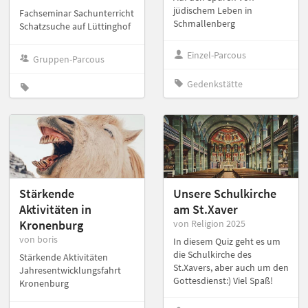
jüdischem Leben in
Fachseminar Sachunterricht
Schmallenberg
Schatzsuche auf Lüttinghof
Einzel-Parcous
Gruppen-Parcous
Gedenkstätte
Stärkende
Unsere Schulkirche
Aktivitäten in
am St.Xaver
Kronenburg
von Religion 2025
von boris
In diesem Quiz geht es um
die Schulkirche des
Stärkende Aktivitäten
St.Xavers, aber auch um den
Jahresentwicklungsfahrt
Gottesdienst:) Viel Spaß!
Kronenburg