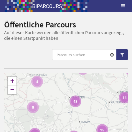
Öffentliche Parcours
Auf dieser Karte werden alle öffentlichen Parcours angezeigt,
die einen Startpunkt haben
5
1
+
4
−
14
48
9
15