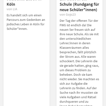
Köln
Schule (Rundgang für
von LIA
neue Schüler*innen)
von Gojo23
Es handelt sich um einen
Parcours zum Gedenken an
Der Tag der offenen Tür der
jüdisches Leben in Köln für
FWG ist endlich da! Die
Schüler*innen.
neuen 5er freuen sich auf
ihre neue Schule. Als sie mit
den unterschiedlichen
Lehrer/innen in deren
Klassenräumen alles
besprechen, fällt plötzlich
der Strom aus. Alle waren
schockiert. Die Lehrerin die
sie gerade hatten, ging raus,
um dieses Problem zu
beheben. Doch sie kam
nicht wieder. Sie machten es
sich zur Aufgabe die
Lehrerin zu finden. Auf der
Suche nach ihr mussten sie
viele Aufgaben und Rätsel
durchqueren und zu
lösen.Dabei bemerkten...