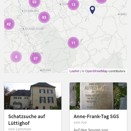
52
13
93
42
11
4
57
Leaflet
| ©
OpenStreetMap
contributors
Schatzsuche auf
Anne-Frank-Tag SGS
Lüttighof
von Ivo
von Lemmen
Auf den Spuren von