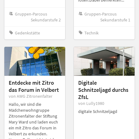
Gruppen-Parcous
Gruppen-Parcous
Sekundarstufe 2
Sekundarstufe 1
Gedenkstätte
Technik
Entdecke mit Zitro
Digitale
das Forum in Velbert
Schnitzeljagd durchs
von AWG Zitronenfalter
ZfsL
von Lully1980
Hallo, wir sind die
Mädchenwohngruppe
digitale Schnitzeljagd
Zitronenfalter der Stiftung
Mary Ward und laden euch
ein mit Zitro das Forum in
Velbert zu erkunden.