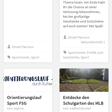
Thema lösen. Am Ende habt
ihr die Chance an einer
Verlosung teilzunehmen,
bei der großartige
Geschenke und Gutscheine
auf euch warten! Viel Spaß!
Einzel-Parcous
Sekundarstufe 1
Einzel-Parcous
Sportverein, Politik und
Sportverein, Sport
Geschichte, Sport
Orientierungslauf
Entdecke den
Sport FSG
Schulgarten des MLB
von sopcra
von nadine.kloster