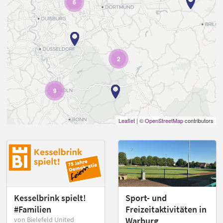
6
2
9
Leaflet
| ©
OpenStreetMap
contributors
Kesselbrink spielt!
Sport- und
#Familien
Freizeitaktivitäten in
von Bielefeld United
Warburg