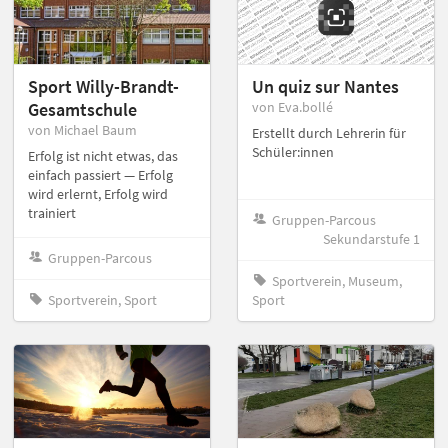
Sport Willy-Brandt-
Un quiz sur Nantes
Gesamtschule
von Eva.bollé
von Michael Baum
Erstellt durch Lehrerin für
Schüler:innen
Erfolg ist nicht etwas, das
einfach passiert — Erfolg
wird erlernt, Erfolg wird
trainiert
Gruppen-Parcous
Sekundarstufe 1
Gruppen-Parcous
Sportverein, Museum,
Sportverein, Sport
Sport