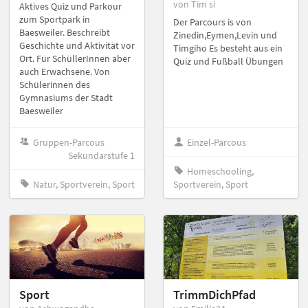
von Tim si
Aktives Quiz und Parkour
zum Sportpark in
Der Parcours is von
Baesweiler. Beschreibt
Zinedin,Eymen,Levin und
Geschichte und Aktivität vor
Timgiho Es besteht aus ein
Ort. Für SchüllerInnen aber
Quiz und Fußball Übungen
auch Erwachsene. Von
Schülerinnen des
Gymnasiums der Stadt
Baesweiler
Gruppen-Parcous
Einzel-Parcous
Sekundarstufe 1
Homeschooling,
Natur, Sportverein, Sport
Sportverein, Sport
Sport
TrimmDichPfad