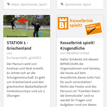
Natur, Sportverein, Sport
Sportverein, Sport
STATION 1 -
Kesselbrink spielt!
Griechenland
#Jugendliche
von
von Bielefeld United
Europaprojekt_gsw2023
Hallo! Entdeckt mit diesem
Der Pacours wird von
BIPARCOURS die
Andreas und Noel erstellt.
Organisationen und Vereine,
Es richtet sich an die
die heute auf dem
Schulgemeinschaft. Es geht
Kesselbrink dieses tolle Fest
um Griechenland und den
für euch veranstalten!
griechischen Basketballprofi
Motto des Festes und des
Antetokounmpo und um 2
Parcours ist "Familien feiern
Übungen
die Demokratie" und so
werdet ihr Fragen und
Aufgaben rund um dieses