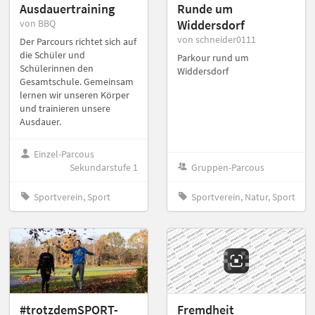
Ausdauertraining
Runde um
von BBQ
Widdersdorf
von schneider0111
Der Parcours richtet sich auf
die Schüler und
Parkour rund um
Schülerinnen den
Widdersdorf
Gesamtschule. Gemeinsam
lernen wir unseren Körper
und trainieren unsere
Ausdauer.
Einzel-Parcous
Sekundarstufe 1
Gruppen-Parcous
Sportverein, Sport
Sportverein, Natur, Sport
#trotzdemSPORT-
Fremdheit