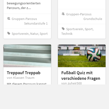
bewegungsorientierten
Parcours, der z....
Gruppen-Parcous
Gruppen-Parcous
Grundschule
Sekundarstufe 1
Sportverein, Sport,
Sportverein, Natur, Sport
Technik
Treppauf Treppab
Fußball Quiz mit
von Klassen Traum
verschiedene Fragen
von zuheir500
Mit diesem Parcours kannst
du deine Fitness steigern.
Hallo zusammen , in diesen
Dazu musst du viele
Parcours sind verschiedene
Treppen in der Schule an
Fußball fragen die ihr
der Höh hoch und runter
beantworten sollt. Dieser
laufen.
Parcours ist für