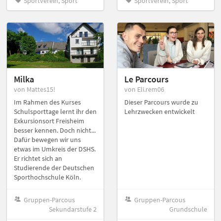
Sportverein, Sport
Sportverein, Sport
Milka
Le Parcours
von Mattes15!
von Eli.rem06
Im Rahmen des Kurses
Dieser Parcours wurde zu
Schulsporttage lernt ihr den
Lehrzwecken entwickelt
Exkursionsort Freisheim
besser kennen. Doch nicht...
Dafür bewegen wir uns
etwas im Umkreis der DSHS.
Er richtet sich an
Studierende der Deutschen
Sporthochschule Köln.
Gruppen-Parcous
Gruppen-Parcous
Sekundarstufe 2
Grundschule