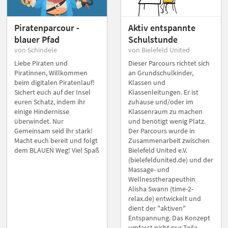
Piratenparcour -
Aktiv entspannte
blauer Pfad
Schulstunde
von Schindele
von Bielefeld United
Liebe Piraten und
Dieser Parcours richtet sich
Piratinnen, Willkommen
an Grundschulkinder,
beim digitalen Piratenlauf!
Klassen und
Sichert euch auf der Insel
Klassenleitungen. Er ist
euren Schatz, indem ihr
zuhause und/oder im
einige Hindernisse
Klassenraum zu machen
überwindet. Nur
und benötigt wenig Platz.
Gemeinsam seid ihr stark!
Der Parcours wurde in
Macht euch bereit und folgt
Zusammenarbeit zwischen
dem BLAUEN Weg! Viel Spaß
Bielefeld United e.V.
(bielefeldunited.de) und der
Massage- und
Wellnesstherapeuthin
Alisha Swann (time-2-
relax.de) entwickelt und
dient der "aktiven"
Entspannung. Das Konzept
umfasst nicht nur Teile