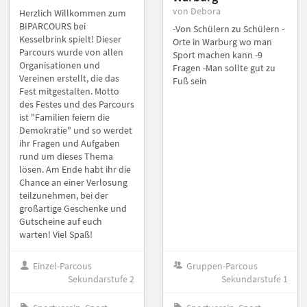
von Debora
Herzlich Willkommen zum
BIPARCOURS bei
-Von Schülern zu Schülern -
Kesselbrink spielt! Dieser
Orte in Warburg wo man
Parcours wurde von allen
Sport machen kann -9
Organisationen und
Fragen -Man sollte gut zu
Vereinen erstellt, die das
Fuß sein
Fest mitgestalten. Motto
des Festes und des Parcours
ist "Familien feiern die
Demokratie" und so werdet
ihr Fragen und Aufgaben
rund um dieses Thema
lösen. Am Ende habt ihr die
Chance an einer Verlosung
teilzunehmen, bei der
großartige Geschenke und
Gutscheine auf euch
warten! Viel Spaß!
Einzel-Parcous
Gruppen-Parcous
Sekundarstufe 2
Sekundarstufe 1