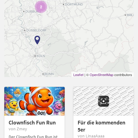
2
Leaflet
| ©
OpenStreetMap
contributors
Clownfisch Fun Run
Für die kommenden
von Zmey
5er
von LinaaAaaa
Der Clownfisch Fun Run ist