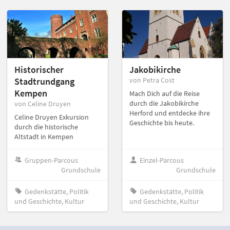
Historischer
Jakobikirche
Stadtrundgang
von Petra Cost
Kempen
Mach Dich auf die Reise
durch die Jakobikirche
von Celine Druyen
Herford und entdecke ihre
Celine Druyen Exkursion
Geschichte bis heute.
durch die historische
Altstadt in Kempen
Gruppen-Parcous
Einzel-Parcous
Grundschule
Grundschule
Gedenkstätte, Politik
Gedenkstätte, Politik
und Geschichte, Kultur
und Geschichte, Kultur