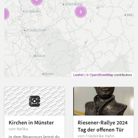
2
2
Leaflet
| ©
OpenStreetMap
contributors
Kirchen in Münster
Riesener-Rallye 2024
von Nelika
Tag der offenen Tür
von Friederike Hahn
In dem Biparcours lernst du