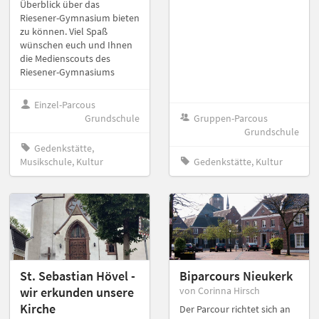
Überblick über das
Riesener-Gymnasium bieten
zu können. Viel Spaß
wünschen euch und Ihnen
die Medienscouts des
Riesener-Gymnasiums
Einzel-Parcous
Grundschule
Gruppen-Parcous
Grundschule
Gedenkstätte,
Musikschule, Kultur
Gedenkstätte, Kultur
St. Sebastian Hövel -
Biparcours Nieukerk
wir erkunden unsere
von Corinna Hirsch
Kirche
Der Parcour richtet sich an