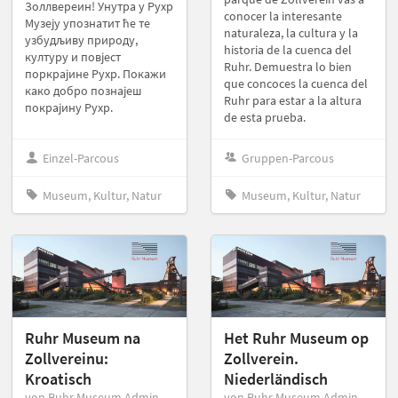
Золлвереин! Унутра у Рухр
conocer la interesante
Музеју упознатит ће те
naturaleza, la cultura y la
узбудљиву природу,
historia de la cuenca del
културу и повјест
Ruhr. Demuestra lo bien
поркрајине Рухр. Покажи
que concoces la cuenca del
како добро познајеш
Ruhr para estar a la altura
покрајину Рухр.
de esta prueba.
Einzel-Parcous
Gruppen-Parcous
Museum, Kultur, Natur
Museum, Kultur, Natur
Ruhr Museum na
Het Ruhr Museum op
Zollvereinu:
Zollverein.
Kroatisch
Niederländisch
von Ruhr Museum Admin
von Ruhr Museum Admin