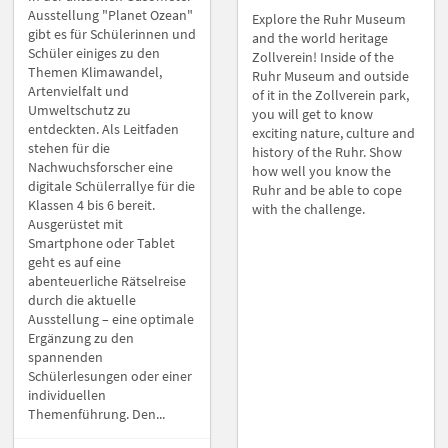
Ausstellung "Planet Ozean"
Explore the Ruhr Museum
gibt es für Schülerinnen und
and the world heritage
Schüler einiges zu den
Zollverein! Inside of the
Themen Klimawandel,
Ruhr Museum and outside
Artenvielfalt und
of it in the Zollverein park,
Umweltschutz zu
you will get to know
entdeckten. Als Leitfaden
exciting nature, culture and
stehen für die
history of the Ruhr. Show
Nachwuchsforscher eine
how well you know the
digitale Schülerrallye für die
Ruhr and be able to cope
Klassen 4 bis 6 bereit.
with the challenge.
Ausgerüstet mit
Smartphone oder Tablet
geht es auf eine
abenteuerliche Rätselreise
durch die aktuelle
Ausstellung – eine optimale
Ergänzung zu den
spannenden
Schülerlesungen oder einer
individuellen
Themenführung. Den...