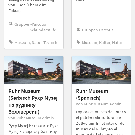
von Eisen (Chemie im
Fokus).
Gruppen-Parcous
Sekundarstufe 1
Gruppen-Parcous
Museum, Natur, Technik
Museum, Kultur, Natur
Ruhr Museum
Ruhr Museum
(Serbisch Pухp Mузеј
(Spanisch)
на рудникy
von Ruhr Museum Admin
Золлвереин)
Explora el museo del Ruhr y
el patrimonio cultural de
von Ruhr Museum Admin
Zollverein. En el interior del
Рухр Музеј Истражите Рухр
museo del Ruhr y en el
Музеј и свијетску баштину
parque de Zollverein vas a