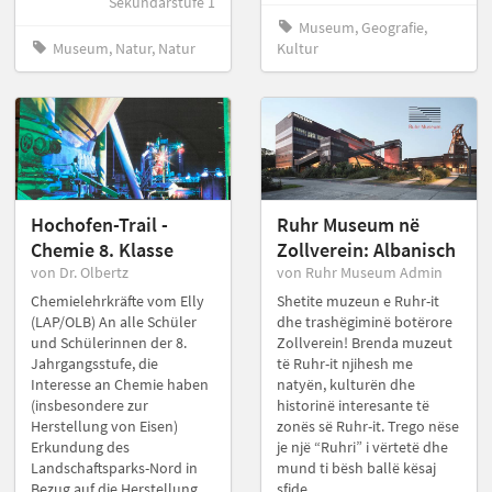
Sekundarstufe 1
Museum, Geografie,
Museum, Natur, Natur
Kultur
Hochofen-Trail -
Ruhr Museum në
Chemie 8. Klasse
Zollverein: Albanisch
von Dr. Olbertz
von Ruhr Museum Admin
Chemielehrkräfte vom Elly
Shetite muzeun e Ruhr-it
(LAP/OLB) An alle Schüler
dhe trashëgiminë botërore
und Schülerinnen der 8.
Zollverein! Brenda muzeut
Jahrgangsstufe, die
të Ruhr-it njihesh me
Interesse an Chemie haben
natyën, kulturën dhe
(insbesondere zur
historinë interesante të
Herstellung von Eisen)
zonës së Ruhr-it. Trego nëse
Erkundung des
je një “Ruhri” i vërtetë dhe
Landschaftsparks-Nord in
mund ti bësh ballë kësaj
Bezug auf die Herstellung
sfide.