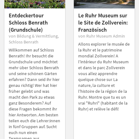
Entdeckertour
Le Ruhr Museum sur
Schloss Benrath
le Site de Zollverein:
(Grundschule)
Französisch
von Bildung & Vermittlung,
von Ruhr Museum Admin
Schloss Benrath
Allons explorer le musée de
Willkommen auf Schloss
la Ruhr et le patrimoine
Benrath! Ihr besucht die
mondial Zollverein! A
Grundschule und möchtet
l'intérieur du Ruhr Museum
mehr über Schloss Benrath
et dans le parc Zollverein
und seine schönen Gärten
vous allez apprendre
erfahren? Dann seid ihr hier
quelque chose sur La
genau richtig! Wer hat hier
nature, la culture et
früher gelebt und was
l'histoire de la région de la
macht den Park zu etwas
Ruhr. Montre que tu es un
ganz Besonderem? Auf
vrai "Ruhri" (habitant de la
diese Fragen bekommt ihr
Ruhr) et relève le défi!
hier Antworten. Am besten
teilen euch die Lehrer:innen
in fünf Gruppen auf. Sucht
euch nun einen
Teamnamen aus.