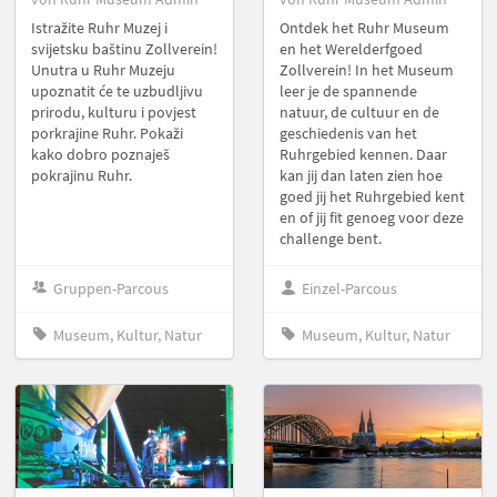
Istražite Ruhr Muzej i
Ontdek het Ruhr Museum
svijetsku baštinu Zollverein!
en het Werelderfgoed
Unutra u Ruhr Muzeju
Zollverein! In het Museum
upoznatit će te uzbudljivu
leer je de spannende
prirodu, kulturu i povjest
natuur, de cultuur en de
porkrajine Ruhr. Pokaži
geschiedenis van het
kako dobro poznaješ
Ruhrgebied kennen. Daar
pokrajinu Ruhr.
kan jij dan laten zien hoe
goed jij het Ruhrgebied kent
en of jij fit genoeg voor deze
challenge bent.
Gruppen-Parcous
Einzel-Parcous
Museum, Kultur, Natur
Museum, Kultur, Natur