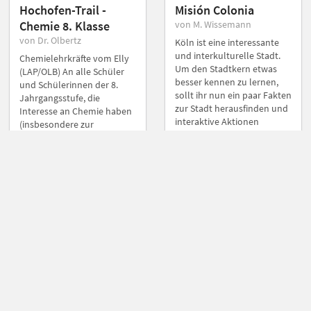
Hochofen-Trail -
Misión Colonia
Chemie 8. Klasse
von M. Wissemann
von Dr. Olbertz
Köln ist eine interessante
und interkulturelle Stadt.
Chemielehrkräfte vom Elly
Um den Stadtkern etwas
(LAP/OLB) An alle Schüler
besser kennen zu lernen,
und Schülerinnen der 8.
sollt ihr nun ein paar Fakten
Jahrgangsstufe, die
zur Stadt herausfinden und
Interesse an Chemie haben
interaktive Aktionen
(insbesondere zur
durchführen. Manchmal
Herstellung von Eisen)
sind die Aufgaben auf
Erkundung des
Spanisch, manchmal auf
Landschaftsparks-Nord in
Deutsch. Helft euch
Bezug auf die Herstellung
gegenseitig beim
von Eisen (Chemie im
übersetzen und bezieht alle
Fokus).
Gruppenmitglieder mit ein.
Gruppen-Parcous
Gruppen-Parcous
Sekundarstufe 1
Sekundarstufe 1
Museum, Geografie,
Museum, Natur, Technik
Kultur