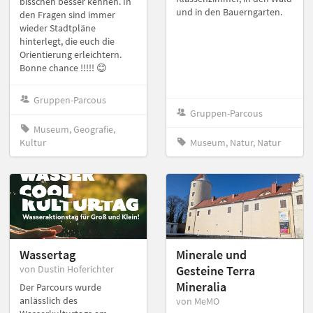
bisschen besser kennen. In
und in den Bauerngarten.
den Fragen sind immer
wieder Stadtpläne
hinterlegt, die euch die
Orientierung erleichtern.
Bonne chance !!!!! 😊
Gruppen-Parcous
Gruppen-Parcous
Museum, Geografie,
Kultur
Museum, Natur, Natur
Wassertag
Minerale und
von Dustin Hoferichter
Gesteine Terra
Mineralia
Der Parcours wurde
anlässlich des
von MeMO