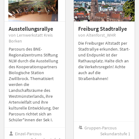
Ausstellungsrallye
Freiburg Stadtrallye
von Lernwerkstatt Kreis
von Altenforst_WHR
Borken
Die Freiburger Altstadt per
Parcours des BNE-
Stadtrallye erkunden. Start-
Regionalzentrums Stiftung
und Endpunkt ist der
NLW durch die Ausstellung
Rathausplatz. Halte dich an
des Kooperationspartners
die Verkehrsregeln! Achte
Biologische Station
auch auf die
Zwillbrock. Thematisiert
Straßenbahnen!
werden die
Landschaftsräume des
Westmünsterlands, ihre
Artenvielfalt und ihre
kulturelle Entwicklung. Der
Parcours richtet sich an
Schüler*innen der Sek I.
Gruppen-Parcous
Einzel-Parcous
Sekundarstufe 1