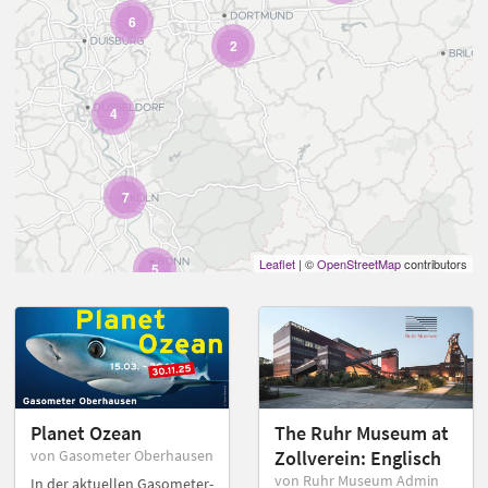
6
2
4
7
Leaflet
| ©
OpenStreetMap
contributors
5
Planet Ozean
The Ruhr Museum at
von Gasometer Oberhausen
Zollverein: Englisch
von Ruhr Museum Admin
In der aktuellen Gasometer-