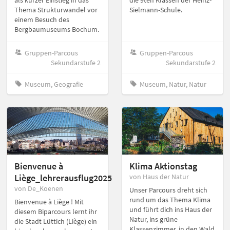
als kurzer Einstieg in das
die 9ten Klassen der Heinz-
Thema Strukturwandel vor
Sielmann-Schule.
einem Besuch des
Bergbaumuseums Bochum.
Gruppen-Parcous
Gruppen-Parcous
Sekundarstufe 2
Sekundarstufe 2
Museum, Geografie
Museum, Natur, Natur
Bienvenue à
Klima Aktionstag
Liège_lehrerausflug2025
von Haus der Natur
von De_Koenen
Unser Parcours dreht sich
rund um das Thema Klima
Bienvenue à Liège ! Mit
und führt dich ins Haus der
diesem Biparcours lernt ihr
Natur, ins grüne
die Stadt Lüttich (Liège) ein
Klassenzimmer, in den Wald