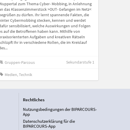
Wuppertal zum Thema Cyber- Mobbing, in Anlehnung
an das Klassenzimmerstück >OUT- Gefangen im Netz<
begrüßen zu dürfen. Ihr lernt spannende Fakten, die
hinter Cybermobbing stecken, kennen und werdet
dafür sensibilisiert, welche Auswirkungen und Folgen
es auf die Betroffenen haben kann. Mithilfe von
praxisorienterten Aufgaben und kreativen Rätseln
schlüpft Ihr in verschiedene Rollen, die im Kreislauf
des...
Sekundarstufe 1
Gruppen-Parcous
Medien, Technik
Rechtliches
Nutzungsbedingungen der BIPARCOURS-
App
Datenschutzerklärung für die
BIPARCOURS-App