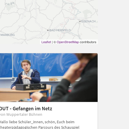
Leaflet
| ©
OpenStreetMap
contributors
OUT - Gefangen im Netz
von Wuppertaler Bühnen
Hallo liebe Schüler_innen, schön, Euch beim
theaterpädagogischen Parcours des Schauspiel