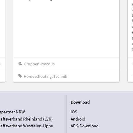
1
Gruppen-Parcous
Homeschooling, Technik
Download
spartner NRW
iOS
aftsverband Rheinland (LVR)
Android
aftsverband Westfalen-Lippe
APK-Download