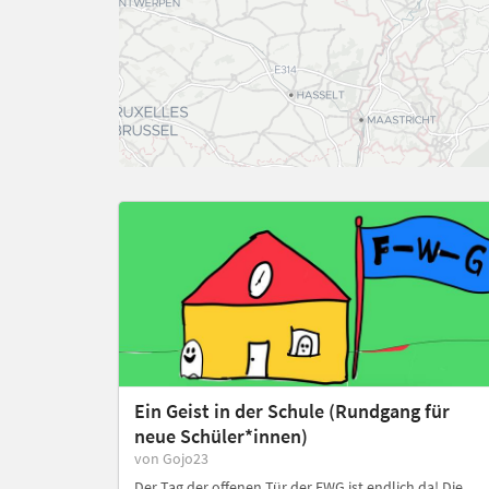
Ein Geist in der Schule (Rundgang für
neue Schüler*innen)
von Gojo23
Der Tag der offenen Tür der FWG ist endlich da! Die