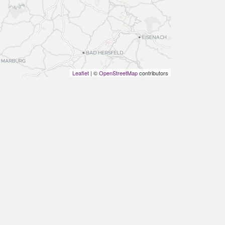
Leaflet
| ©
OpenStreetMap
contributors