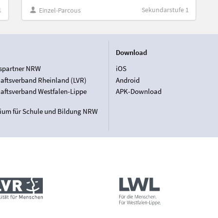
1
Sekundarstufe 1
Einzel-Parcous
Download
spartner NRW
iOS
aftsverband Rheinland (LVR)
Android
aftsverband Westfalen-Lippe
APK-Download
rium für Schule und Bildung NRW