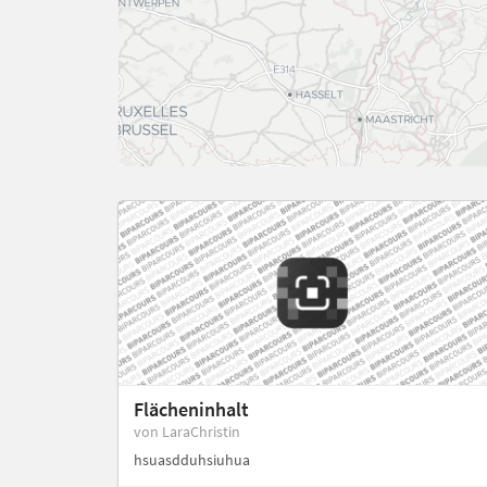
Flächeninhalt
von LaraChristin
hsuasdduhsiuhua